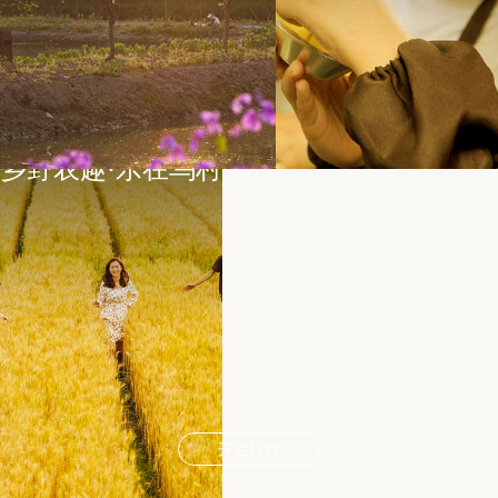
乡野农趣·乐在乌村
开启行程