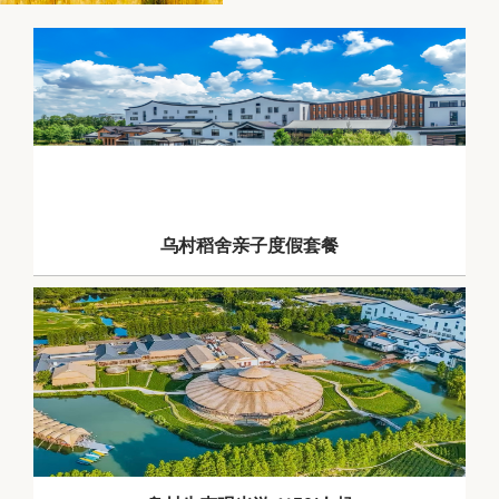
乌村稻舍亲子度假套餐