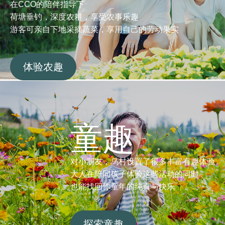
在CCO的陪伴指导下
荷塘垂钓，深度农耕，享受农事乐趣
游客可亲自下地采摘蔬菜，享用自己的劳动果实
体验农趣
童趣
对小朋友，乌村设置了很多丰富有趣体验
大人在陪同孩子体验这些活动的同时
也能找回你童年的纯真与快乐
探索童趣