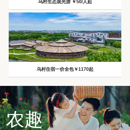
乌村生态观光游 ￥50/人起
乌村住宿一价全包￥1170起
农趣